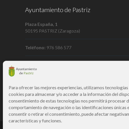
Ayuntamiento de Pastriz
Plaza España, 1
50195 PASTRIZ (Zaragoza)
Teléfono:
976 586 577
Email:
pastriz@dpz.es
Para ofrecer las mejores experiencias, utilizamos tecnologías
cookies para almacenar y/o acceder a la información del dispos
consentimiento de estas tecnologías nos permitirá procesar 
comportamiento de navegación o las identificaciones únicas e
consentir o retirar el consentimiento, puede afectar negativa
características y funciones.