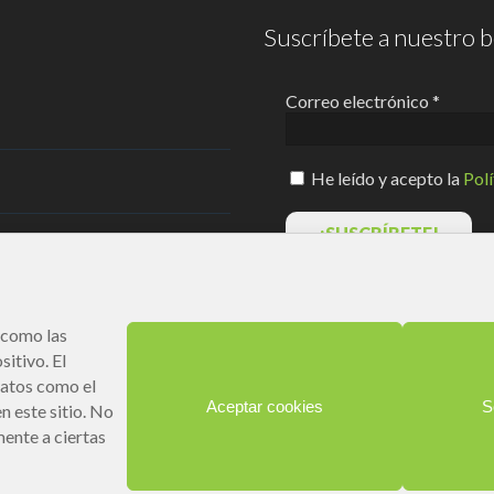
Suscríbete a nuestro b
Correo electrónico
*
He leído y acepto la
Polí
Responsable » Ayuntamiento de Pas
Finalidad » enviarte nuestras public
Legitimación » tu consentimiento.
 como las
Destinatarios » solo se realizan cesi
itivo. El
Derechos » podrás ejercer tus derec
datos como el
como se indica en la
Política de Pri
Aceptar cookies
S
n este sitio. No
mente a ciertas