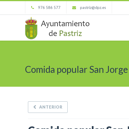
976 586 577
pastriz@dpz.es
Comida popular San Jorge
ANTERIOR