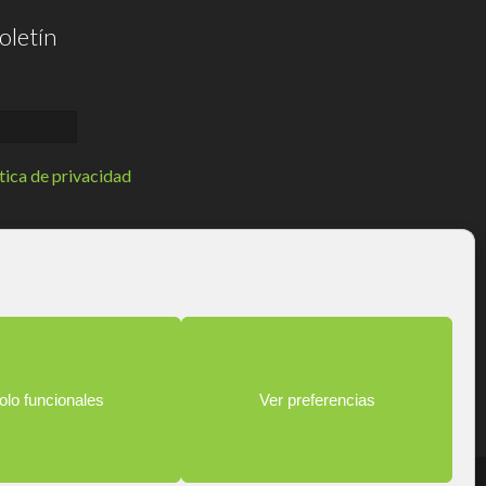
oletín
tica de privacidad
triz.
aciones y noticias.
ones si existe una obligación legal.
hos de acceso, rectificación, limitación y suprimir los datos
vacidad
.
olo funcionales
Ver preferencias