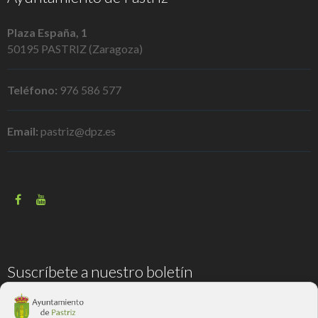
Plaza España, 1
50195 PASTRIZ (Zaragoza)
Teléfono:
976 586 577
Email:
pastriz@dpz.es
Suscríbete a nuestro boletín
Correo electrónico
*