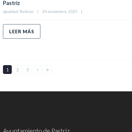
Pastriz
Igualdad
, 
Noticias
|
24 noviembre, 2025    
|
LEER MÁS
1
2
3
Ayuntamiento de Pastriz