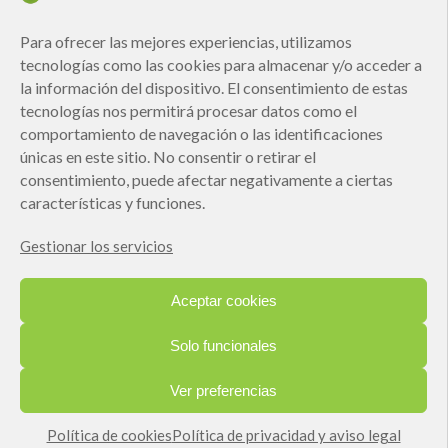
Para ofrecer las mejores experiencias, utilizamos
tecnologías como las cookies para almacenar y/o acceder a
He leído y acepto la
Política de privacidad
la información del dispositivo. El consentimiento de estas
tecnologías nos permitirá procesar datos como el
comportamiento de navegación o las identificaciones
únicas en este sitio. No consentir o retirar el
Responsable » Ayuntamiento de Pastriz.
consentimiento, puede afectar negativamente a ciertas
Finalidad » enviarte nuestras publicaciones y noticias.
Legitimación » tu consentimiento.
características y funciones.
Destinatarios » solo se realizan cesiones si existe una obligación legal.
Derechos » podrás ejercer tus derechos de acceso, rectificación,
Gestionar los servicios
limitación y suprimir los datos como se indica en la
Política de Privacidad
.
Aceptar cookies
Solo funcionales
2020 Ayuntamiento de Pastriz |
POLÍTICA DE PRIVACIDAD
Y AVISO LEGAL
|
POLÍTICA DE COOKIES
| Desarrollado por
Ver preferencias
Estudio Digital MCClic
Política de cookies
Política de privacidad y aviso legal