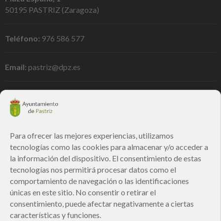
50195 PASTRIZ (Zaragoza)
Teléfono:
976 586 577
Email:
pastriz@dpz.es
Para ofrecer las mejores experiencias, utilizamos
tecnologías como las cookies para almacenar y/o acceder a
la información del dispositivo. El consentimiento de estas
Suscríbete a nuestro boletín
tecnologías nos permitirá procesar datos como el
comportamiento de navegación o las identificaciones
únicas en este sitio. No consentir o retirar el
Correo electrónico
*
consentimiento, puede afectar negativamente a ciertas
características y funciones.