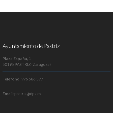
Ayuntamiento de Pastriz
Plaza España, 1
50195 PASTRIZ (Zaragoza)
Teléfono:
976 586 577
Email:
pastriz@dpz.es