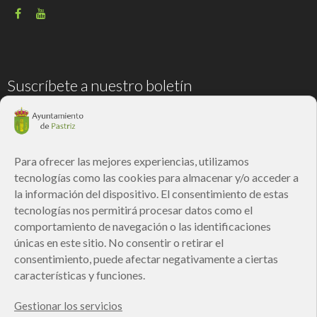
Suscríbete a nuestro boletín
Correo electrónico
*
Para ofrecer las mejores experiencias, utilizamos
tecnologías como las cookies para almacenar y/o acceder a
He leído y acepto la
Política de privacidad
la información del dispositivo. El consentimiento de estas
tecnologías nos permitirá procesar datos como el
comportamiento de navegación o las identificaciones
únicas en este sitio. No consentir o retirar el
Responsable » Ayuntamiento de Pastriz.
consentimiento, puede afectar negativamente a ciertas
Finalidad » enviarte nuestras publicaciones y noticias.
Legitimación » tu consentimiento.
características y funciones.
Destinatarios » solo se realizan cesiones si existe una obligación legal.
Derechos » podrás ejercer tus derechos de acceso, rectificación,
Gestionar los servicios
limitación y suprimir los datos como se indica en la
Política de Privacidad
.