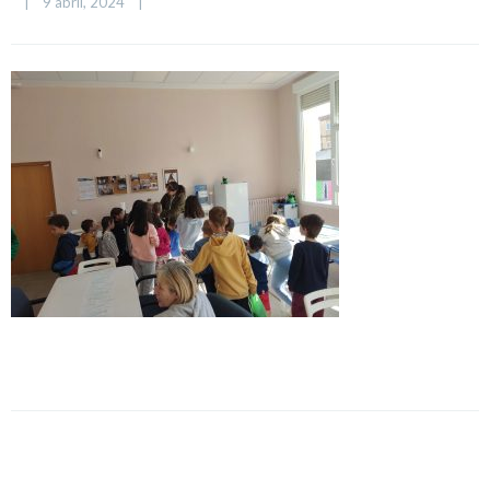
|
9 abril, 2024    
|