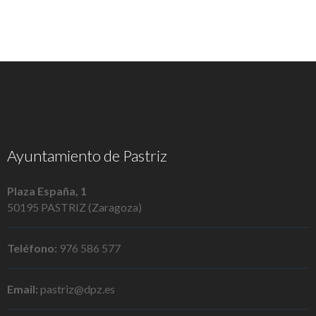
Ayuntamiento de Pastriz
Plaza España, 1
50195 PASTRIZ (Zaragoza)
Teléfono:
976 586 577
Email:
pastriz@dpz.es