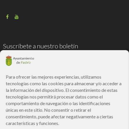
Suscríbete a nuestro boletín
Correo electrónico
*
Para ofrecer las mejores experiencias, utilizamos
tecnologías como las cookies para almacenar y/o acceder a
He leído y acepto la
Política de privacidad
la información del dispositivo. El consentimiento de estas
tecnologías nos permitirá procesar datos como el
comportamiento de navegación o las identificaciones
únicas en este sitio. No consentir o retirar el
Responsable » Ayuntamiento de Pastriz.
consentimiento, puede afectar negativamente a ciertas
Finalidad » enviarte nuestras publicaciones y noticias.
Legitimación » tu consentimiento.
características y funciones.
Destinatarios » solo se realizan cesiones si existe una obligación legal.